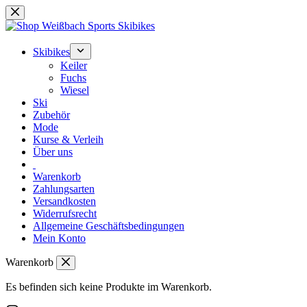
Zum
Inhalt
springen
Skibikes
Keiler
Fuchs
Wiesel
Ski
Zubehör
Mode
Kurse & Verleih
Über uns
Warenkorb
Zahlungsarten
Versandkosten
Widerrufsrecht
Allgemeine Geschäftsbedingungen
Mein Konto
Warenkorb
Es befinden sich keine Produkte im Warenkorb.