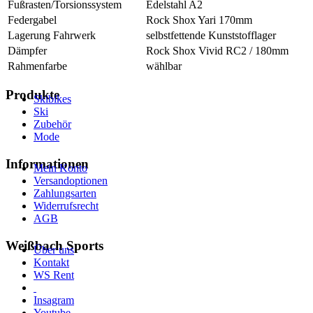
Fußrasten/Torsionssystem
Edelstahl A2
Federgabel
Rock Shox Yari 170mm
Lagerung Fahrwerk
selbstfettende Kunststofflager
Dämpfer
Rock Shox Vivid RC2 / 180mm
Rahmenfarbe
wählbar
Produkte
Skibikes
Ski
Zubehör
Mode
Informationen
Mein Konto
Versandoptionen
Zahlungsarten
Widerrufsrecht
AGB
Weißbach Sports
Über uns
Kontakt
WS Rent
Insagram
Youtube