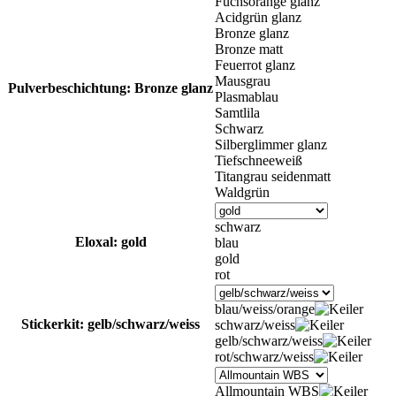
Fuchsorange glanz
Acidgrün glanz
Bronze glanz
Bronze matt
Feuerrot glanz
Mausgrau
Pulverbeschichtung
: Bronze glanz
Plasmablau
Samtlila
Schwarz
Silberglimmer glanz
Tiefschneeweiß
Titangrau seidenmatt
Waldgrün
schwarz
Eloxal
: gold
blau
gold
rot
blau/weiss/orange
Stickerkit
: gelb/schwarz/weiss
schwarz/weiss
gelb/schwarz/weiss
rot/schwarz/weiss
Allmountain WBS