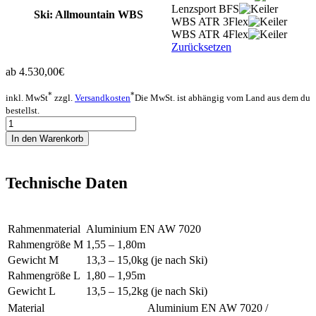
Lenzsport BFS
Ski
: Allmountain WBS
WBS ATR 3Flex
WBS ATR 4Flex
Zurücksetzen
ab
4.530,00
€
*
*
inkl. MwSt
zzgl.
Versandkosten
Die MwSt. ist abhängig vom Land aus dem du
bestellst.
Keiler
Menge
In den Warenkorb
Technische Daten
Rahmenmaterial
Aluminium EN AW 7020
Rahmengröße M
1,55 – 1,80m
Gewicht M
13,3 – 15,0kg (je nach Ski)
Rahmengröße L
1,80 – 1,95m
Gewicht L
13,5 – 15,2kg (je nach Ski)
Material
Aluminium EN AW 7020 /