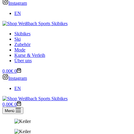
Instagram
EN
Skibikes
Ski
Zubehör
Mode
Kurse & Verleih
Über uns
Warenkorb
0,00
€
0
Instagram
EN
Warenkorb
0,00
€
0
Menü